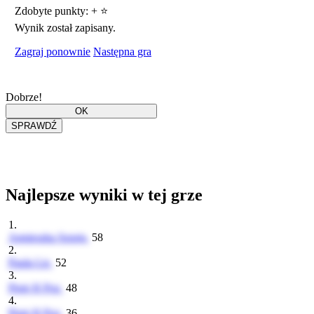
Zdobyte punkty:
+
⭐
Wynik został zapisany.
Zagraj ponownie
Następna gra
Dobrze!
Najlepsze wyniki w tej grze
1.
Agnieszka Soraja
58
2.
Paula Lis
52
3.
Piotr H Poz
48
4.
Piotr H Poz
36