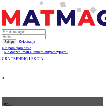
Rejestracja
Nie pamiętam hasła
Nie doszedł mail z linkiem aktywacyjnym?
GRA
TRENING
LEKCJA
0
02
:
30