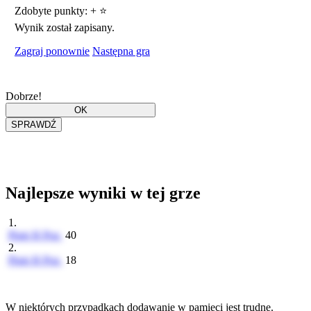
Zdobyte punkty:
+
⭐
Wynik został zapisany.
Zagraj ponownie
Następna gra
Dobrze!
Najlepsze wyniki w tej grze
1.
Piotr H Poz
40
2.
Piotr H Poz
18
W niektórych przypadkach dodawanie w pamięci jest trudne.