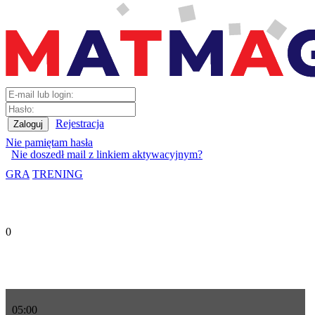
Rejestracja
Nie pamiętam hasła
Nie doszedł mail z linkiem aktywacyjnym?
GRA
TRENING
0
05
:
00