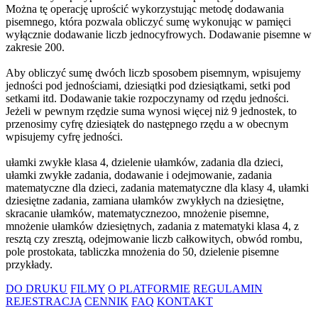
Można tę operację uprościć wykorzystując metodę dodawania
pisemnego, która pozwala obliczyć sumę wykonując w pamięci
wyłącznie dodawanie liczb jednocyfrowych. Dodawanie pisemne w
zakresie 200.
Aby obliczyć sumę dwóch liczb sposobem pisemnym, wpisujemy
jedności pod jednościami, dziesiątki pod dziesiątkami, setki pod
setkami itd. Dodawanie takie rozpoczynamy od rzędu jedności.
Jeżeli w pewnym rzędzie suma wynosi więcej niż 9 jednostek, to
przenosimy cyfrę dziesiątek do następnego rzędu a w obecnym
wpisujemy cyfrę jedności.
ułamki zwykłe klasa 4, dzielenie ułamków, zadania dla dzieci,
ułamki zwykłe zadania, dodawanie i odejmowanie, zadania
matematyczne dla dzieci, zadania matematyczne dla klasy 4, ułamki
dziesiętne zadania, zamiana ułamków zwykłych na dziesiętne,
skracanie ułamków, matematycznezoo, mnożenie pisemne,
mnożenie ułamków dziesiętnych, zadania z matematyki klasa 4, z
resztą czy zresztą, odejmowanie liczb całkowitych, obwód rombu,
pole prostokata, tabliczka mnożenia do 50, dzielenie pisemne
przykłady.
DO DRUKU
FILMY
O PLATFORMIE
REGULAMIN
REJESTRACJA
CENNIK
FAQ
KONTAKT