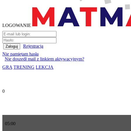
LOGOWANIE
Rejestracja
Nie pamiętam hasła
Nie doszedł mail z linkiem aktywacyjnym?
GRA
TRENING
LEKCJA
0
05
:
00