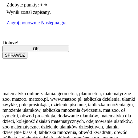
Zdobyte punkty:
+
⭐
Wynik został zapisany.
Zagraj ponownie
Następna gra
Dobrze!
matematyka online zadania. geometria, planimetria, matematyczne
zoo, matzoo, matzoo.pl, www.matzoo.pl, tabliczka dzielenia, ułamki
zwykłe, pole prostokąta, dzielenie pisemne, tabliczka mnożenia gra,
mnożenie ułamków, tabliczka mnożenia ćwiczenia, mat zoo, oś
symetrii, obwód prostokąta, dodawanie ułamków, matematyka dla
dzieci, kolejność działań matematycznych, odejmowanie ułamków,
zoo matematyczne, dzielenie ułamków dziesiętnych, ułamki
dziesiętne klasa 4, tabliczka mnożenia, obwód kwadratu, obwód
trójkąta, kolejność działań, tabliczka mnożenia gry, matmag,