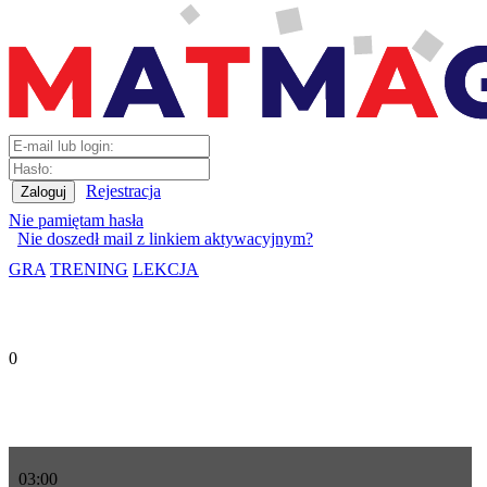
Rejestracja
Nie pamiętam hasła
Nie doszedł mail z linkiem aktywacyjnym?
GRA
TRENING
LEKCJA
0
03
:
00