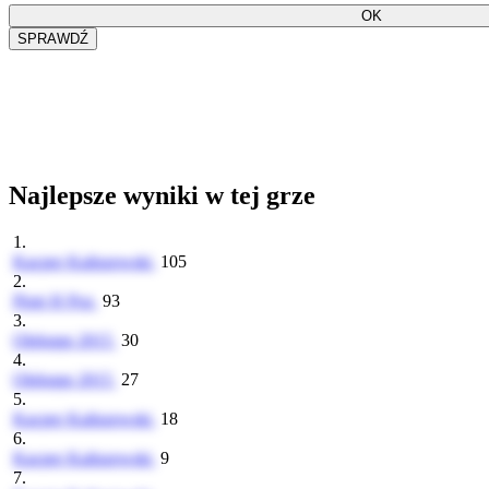
Najlepsze wyniki w tej grze
1.
Kacper Kaliszewski
105
2.
Piotr H Poz
93
3.
Olekggg 2015
30
4.
Olekggg 2015
27
5.
Kacper Kaliszewski
18
6.
Kacper Kaliszewski
9
7.