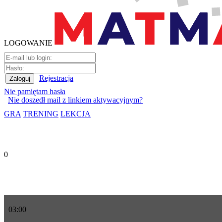
LOGOWANIE
Rejestracja
Nie pamiętam hasła
Nie doszedł mail z linkiem aktywacyjnym?
GRA
TRENING
LEKCJA
0
03
:
00