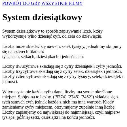
POWRÓT DO GRY
WSZYSTKIE FILMY
System dziesiątkowy
System dziesiątkowy to sposób zapisywania liczb, który
wykorzystuje tylko dziesięć cyfr, od zera do dziewięciu.
Liczba może składać się nawet z setek tysięcy, jednak my skupimy
się na czterech filarach:
tysiącach, setkach, dziesiątkach i jednościach.
Liczby dwucyfrowe składają się z cyfry dziesiątek i cyfry jedności.
Liczby trzycyfrowe składają się z cyfry setek, dziesiątek i jedności.
Liczby czterocyfrowe składają się z cyfry tysięcy, setek, dziesiątek i
jedności.
W tym systemie każda cyfra danej liczby ma swoje określone
miejsce. Spójrz na te liczby. ([5274] [2745] [7452]) składają się z
tych samych cyfr, jednak każda z nich ma inną wartość. Kiedy
zamieniamy cyfry miejscem, otrzymujemy zupełnie inną liczbę.
Liczby zapisujemy od największej do najmniejszej, czyli najpierw
tysiące, później setki, dziesiątki i na końcu jedności.