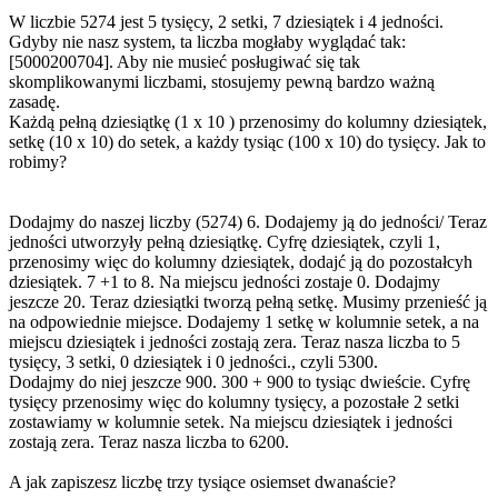
W liczbie 5274 jest 5 tysięcy, 2 setki, 7 dziesiątek i 4 jedności.
Gdyby nie nasz system, ta liczba mogłaby wyglądać tak:
[5000200704]. Aby nie musieć posługiwać się tak
skomplikowanymi liczbami, stosujemy pewną bardzo ważną
zasadę.
Każdą pełną dziesiątkę (1 x 10 ) przenosimy do kolumny dziesiątek,
setkę (10 x 10) do setek, a każdy tysiąc (100 x 10) do tysięcy. Jak to
robimy?
Dodajmy do naszej liczby (5274) 6. Dodajemy ją do jedności/ Teraz
jedności utworzyły pełną dziesiątkę. Cyfrę dziesiątek, czyli 1,
przenosimy więc do kolumny dziesiątek, dodajć ją do pozostałcyh
dziesiątek. 7 +1 to 8. Na miejscu jedności zostaje 0. Dodajmy
jeszcze 20. Teraz dziesiątki tworzą pełną setkę. Musimy przenieść ją
na odpowiednie miejsce. Dodajemy 1 setkę w kolumnie setek, a na
miejscu dziesiątek i jedności zostają zera. Teraz nasza liczba to 5
tysięcy, 3 setki, 0 dziesiątek i 0 jedności., czyli 5300.
Dodajmy do niej jeszcze 900. 300 + 900 to tysiąc dwieście. Cyfrę
tysięcy przenosimy więc do kolumny tysięcy, a pozostałe 2 setki
zostawiamy w kolumnie setek. Na miejscu dziesiątek i jedności
zostają zera. Teraz nasza liczba to 6200.
A jak zapiszesz liczbę trzy tysiące osiemset dwanaście?