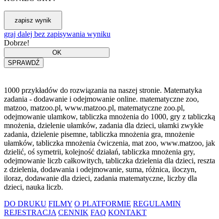
graj dalej bez zapisywania wyniku
Dobrze!
1000 przykładów do rozwiązania na naszej stronie. Matematyka
zadania - dodawanie i odejmowanie online. matematyczne zoo,
matzoo, matzoo.pl, www.matzoo.pl, matematyczne zoo.pl,
odejmowanie ulamkow, tabliczka mnożenia do 1000, gry z tabliczką
mnożenia, dzielenie ułamków, zadania dla dzieci, ułamki zwykłe
zadania, dzielenie pisemne, tabliczka mnożenia gra, mnożenie
ułamków, tabliczka mnożenia ćwiczenia, mat zoo, www.matzoo, jak
dzielić, oś symetrii, kolejność działań, tabliczka mnożenia gry,
odejmowanie liczb całkowitych, tabliczka dzielenia dla dzieci, reszta
z dzielenia, dodawania i odejmowanie, suma, różnica, iloczyn,
iloraz, dodawanie dla dzieci, zadania matematyczne, liczby dla
dzieci, nauka liczb.
DO DRUKU
FILMY
O PLATFORMIE
REGULAMIN
REJESTRACJA
CENNIK
FAQ
KONTAKT