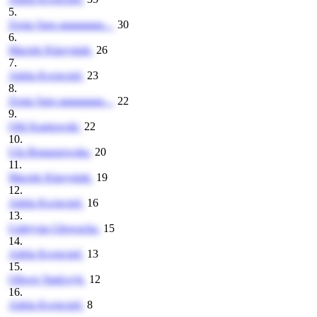
5.
Zosia Sara aaaaaaaaa...
30
6.
Maciek Klasyniuk
26
7.
Adela Kwiecień
23
8.
Zosia Sara aaaaaaaaa...
22
9.
Oliś Kaniowski
22
10.
Ula Bonaszewska
20
11.
Maciek Klasyniuk
19
12.
Adela Kwiecień
16
13.
Gabrysia Głowacka
15
14.
Adela Kwiecień
13
15.
Oliwer Stańczyk
12
16.
Adela Kwiecień
8