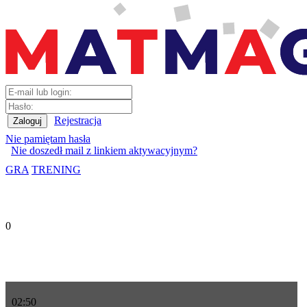
Rejestracja
Nie pamiętam hasła
Nie doszedł mail z linkiem aktywacyjnym?
GRA
TRENING
0
02
:
50