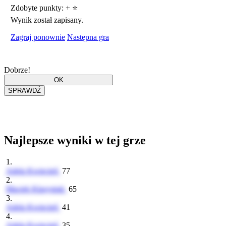
Zdobyte punkty:
+
⭐
Wynik został zapisany.
Zagraj ponownie
Następna gra
Dobrze!
Najlepsze wyniki w tej grze
1.
Adela Kwiecień
77
2.
Maciek Klasyniuk
65
3.
Adela Kwiecień
41
4.
Adela Kwiecień
35