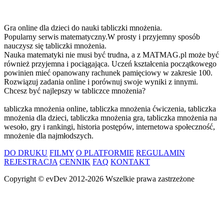
Gra online dla dzieci do nauki tabliczki mnożenia.
Popularny serwis matematyczny.W prosty i przyjemny sposób
nauczysz się tabliczki mnożenia.
Nauka matematyki nie musi być trudna, a z MATMAG.pl może być
również przyjemna i pociągająca. Uczeń kształcenia początkowego
powinien mieć opanowany rachunek pamięciowy w zakresie 100.
Rozwiązuj zadania online i porównuj swoje wyniki z innymi.
Chcesz być najlepszy w tabliczce mnożenia?
tabliczka mnożenia online, tabliczka mnożenia ćwiczenia, tabliczka
mnożenia dla dzieci, tabliczka mnożenia gra, tabliczka mnożenia na
wesoło, gry i rankingi, historia postępów, internetowa społeczność,
mnożenie dla najmłodszych.
DO DRUKU
FILMY
O PLATFORMIE
REGULAMIN
REJESTRACJA
CENNIK
FAQ
KONTAKT
Copyright ©
evDev
2012-2026
Wszelkie prawa zastrzeżone