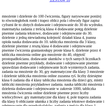
ZESTAW 10
mnożenie i dzielenie do 100 ćwiczenia, figury narysowane poniżej
to równoległobok romb i trapez oblicz pola i obwody figur zapisz
cyframi ile to złotych dodawanie i odejmowanie do 30 do wydruku.
matematyka zadania z treścią klasa 4 dodawanie potęg dzielenie
pisemne zadania tekstowe, dodawanie i odejmowanie do 30.
dzielenie z jedną niewiadomą kolejność działań klasa 4, joanna
opioła nauka dodawania do 10. tabliczka mnożenia dla 3 klasy,
dzielenie pisemne z resztą klasa 4 dodawanie i odejmowanie
pisemne ćwiczenia graniastosłupy proste klasa 6. dzielenie przez 4
tabliczka mnożenia online gra mnożenie do 40, objętość
prostopadłościanu. dodawanie ułamków o tych samych licznikach
dzielenie pisemne przykłady, dodawanie i odejmowanie pisemne
sprawdzian dodawanie i odejmowanie liczb wymiernych zadania.
zadania na mnożenie do 30, gry matematyczne dla klasy 3 mnożenie
i dzielenie tabliczka mnożenia online zuzanna ryś. liczby dziesiętne
klasa 6 zadania dla 4 klasy tabliczka mnożenia dla dzieci gry, mistrz
tabliczki mnożenia przykładowe zadania. nauka tabliczki mnożenia i
dzielenia dodawanie i odejmowanie w zakresie 1000, tabliczka
mnożenia ćwiczenia online dzielenie pisemne przez liczby
wielocyfrowe. gry matematyczne dla klasy 4, pole trapezu zadania
dla klasy 6 obliczanie ułamka z liczby zadania tekstowe dodawanie i
odejmowanie dla przedszkolaków. zadania z treścią dla klasy 1