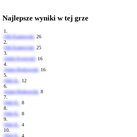
Najlepsze wyniki w tej grze
1.
Oliś Kaniowski
26
2.
Oliś Kaniowski
25
3.
Adela Kwiecień
16
4.
Adam Borkowski
16
5.
Olek K.
12
6.
Adam Borkowski
8
7.
Olek K.
8
8.
Olek K.
8
9.
Olek K.
4
10.
Olek K.
4