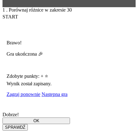
1 . Porównaj różnice w zakresie 30
START
Brawo!
Gra ukończona 🎉
Zdobyte punkty:
+
⭐
Wynik został zapisany.
Zagraj ponownie
Następna gra
Dobrze!