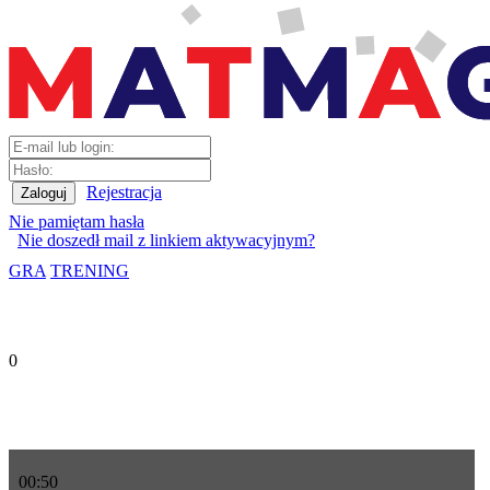
Rejestracja
Nie pamiętam hasła
Nie doszedł mail z linkiem aktywacyjnym?
GRA
TRENING
0
00
:
50