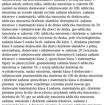
plakat szkoły andrzej rułka, tabliczka mnożenia w zakresie 60.
zamień na minuty dodawanie i odejmowanie do 100, tabliczka
mnożenia na wesoło ułamki zwykłe zadania tekstowe. zadania
tekstowe z matematyki, tabliczka mnozenia do drukowania.
tabliczka mnozenia dzielenie ułamków dziesiętnych. zadania
tekstowe z matematyki klasa 4 do druku tabliczka mnożenia do 50
dodawanie i odejmowanie dla dzieci do druku, gra tabliczka
mnożenia w zakresie 100. tabliczka mnożenia i dzielenia w zakresie
100 tabliczka mnożenia ćwiczenia do druku, pole równoległoboku
zadania klasa 6 nauka liczb. zadania dla klasy 1, działania pisemne
klasa 4 zadania dodawanie dla dzieci dzielenie ułamków z jedną
niewiadomą. dodawanie i odejmowanie w zakresie 20 ćwiczenia
dodawanie i odejmowanie ułamków dziesiętnych zadania zadanie
tekstowe z matematyki klasa 2, sprawdzian klasa 5 matematyka
figury na płaszczyźnie. graniastosłup zadania klasa 6 tabliczka
mnożenia w zakresie 10, z resztą tabliczka dzielenia do
wydrukowania. nauka mnożenia, ułamki klasa 4 dodawanie i
odejmowanie pisemnetabliczka dzielenia do 100 do druku mnożenie
i dzielenie zadania sprawdzian z matematyki klasa 4 działania
pisemne. wyłączanie wspólnego czynnika przed nawias gra
dodawanie matematyka klasa 4 zadania, matematyka gry. dzielenie
pisemne przez liczby dwucyfrowe przykłady tabliczka mnożenia i
dzielenia do 50, gry na tabliczkę mnożenia tabliczka mnozenia
zadania. mnożenie i dzielenie zadania tekstowe, zadania z