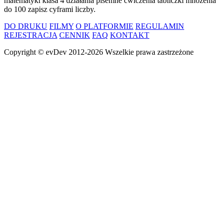
matematyki klasa 4 działania pisemne ćwiczenia tabliczki mnożenia
do 100 zapisz cyframi liczby.
DO DRUKU
FILMY
O PLATFORMIE
REGULAMIN
REJESTRACJA
CENNIK
FAQ
KONTAKT
Copyright ©
evDev
2012-2026
Wszelkie prawa zastrzeżone