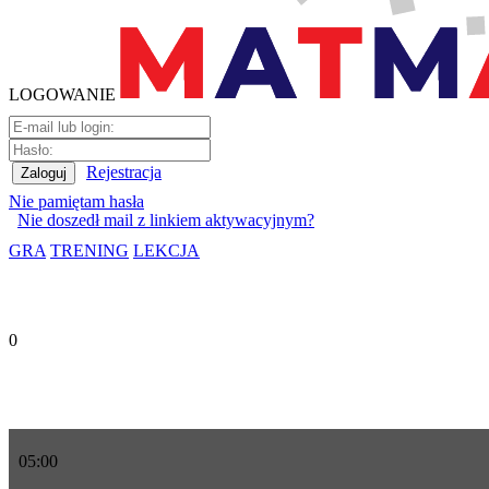
LOGOWANIE
Rejestracja
Nie pamiętam hasła
Nie doszedł mail z linkiem aktywacyjnym?
GRA
TRENING
LEKCJA
0
05
:
00