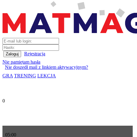
Rejestracja
Nie pamiętam hasła
Nie doszedł mail z linkiem aktywacyjnym?
GRA
TRENING
LEKCJA
0
05
:
00