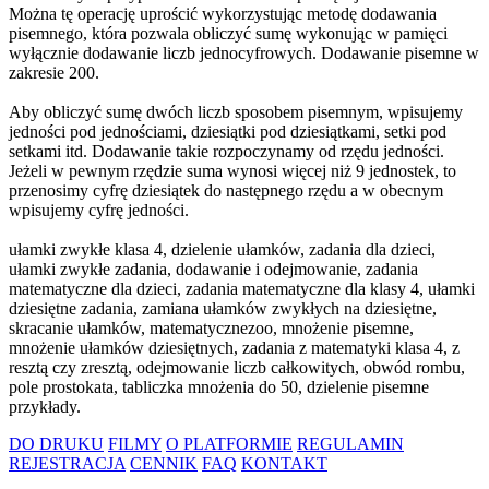
Można tę operację uprościć wykorzystując metodę dodawania
pisemnego, która pozwala obliczyć sumę wykonując w pamięci
wyłącznie dodawanie liczb jednocyfrowych. Dodawanie pisemne w
zakresie 200.
Aby obliczyć sumę dwóch liczb sposobem pisemnym, wpisujemy
jedności pod jednościami, dziesiątki pod dziesiątkami, setki pod
setkami itd. Dodawanie takie rozpoczynamy od rzędu jedności.
Jeżeli w pewnym rzędzie suma wynosi więcej niż 9 jednostek, to
przenosimy cyfrę dziesiątek do następnego rzędu a w obecnym
wpisujemy cyfrę jedności.
ułamki zwykłe klasa 4, dzielenie ułamków, zadania dla dzieci,
ułamki zwykłe zadania, dodawanie i odejmowanie, zadania
matematyczne dla dzieci, zadania matematyczne dla klasy 4, ułamki
dziesiętne zadania, zamiana ułamków zwykłych na dziesiętne,
skracanie ułamków, matematycznezoo, mnożenie pisemne,
mnożenie ułamków dziesiętnych, zadania z matematyki klasa 4, z
resztą czy zresztą, odejmowanie liczb całkowitych, obwód rombu,
pole prostokata, tabliczka mnożenia do 50, dzielenie pisemne
przykłady.
DO DRUKU
FILMY
O PLATFORMIE
REGULAMIN
REJESTRACJA
CENNIK
FAQ
KONTAKT