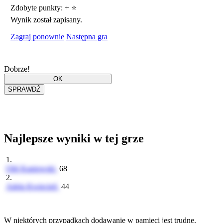
Zdobyte punkty:
+
⭐
Wynik został zapisany.
Zagraj ponownie
Następna gra
Dobrze!
Najlepsze wyniki w tej grze
1.
Oliś Kaniowski
68
2.
Adela Kwiecień
44
W niektórych przypadkach dodawanie w pamięci jest trudne.