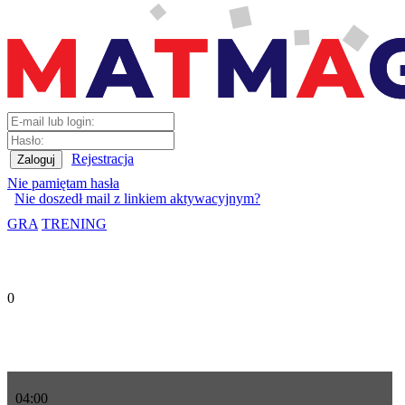
Rejestracja
Nie pamiętam hasła
Nie doszedł mail z linkiem aktywacyjnym?
GRA
TRENING
0
04
:
00