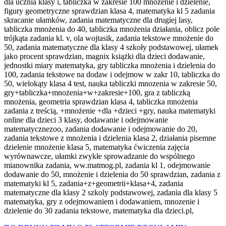
dla ucznia klasy i, tabliczka w zakresie 100 mnozenie i dzielenie,
figury geometryczne sprawdzian klasa 4, matematyka kl 5 zadania
skracanie ułamków, zadania matematyczne dla drugiej lasy,
tabliczka mnożenia do 40, tabliczka mnożenia działania, oblicz pole
trójkąta zadania kl. v, ola wojtasik, zadania tekstowe mnożenie do
50, zadania matematyczne dla klasy 4 szkoły podstawowej, ułamek
jako procent sprawdzian, magnix książki dla dzieci dodawanie,
jednostki miary matematyka, gry tabliczka mnożenia i dzielenia do
100, zadania tekstowe na dodaw i odejmow w zakr 10, tabliczka do
50, wielokąty klasa 4 test, nauka tabliczki mnozenia w zakresie 50,
gry+tabliczka+mnożenia+w+zakresie+100, gra z tabliczką
mnożenia, geometria sprawdzian klasa 4, tabliczka mnożenia
zadania z treścią, +mnożenie +dla +dzieci +gry, nauka matematyki
online dla dzieci 3 klasy, dodawanie i odejmowanie
matematycznezoo, zadania dodawanie i odejmowanie do 20,
zadania tekstowe z mnożenia i dzielenia klasa 2, działania pisemne
dzielenie mnożenie klasa 5, matematyka ćwiczenia zajęcia
wyrównawcze, ułamki zwykłe sprowadzanie do wspólnego
mianownika zadania, ww.matmog.pl, zadania kl 1, odejmowanie
dodawanie do 50, mnożenie i dzielenia do 50 sprawdzian, zadania z
matematyki kl 5, zadania+z+geometrii+klasa+4, zadania
matematyczne dla klasy 2 szkoly podstawowej, zadania dla klasy 5
matematyka, gry z odejmowaniem i dodawaniem, mnozenie i
dzielenie do 30 zadania tekstowe, matematyka dla dzieci.pl,