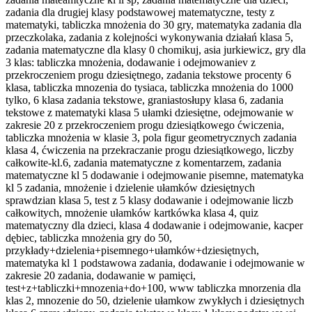
zadania dla drugiej klasy podstawowej matematyczne, testy z
matematyki, tabliczka mnożenia do 30 gry, matematyka zadania dla
przeczkolaka, zadania z kolejności wykonywania działań klasa 5,
zadania matematyczne dla klasy 0 chomikuj, asia jurkiewicz, gry dla
3 klas: tabliczka mnożenia, dodawanie i odejmowaniev z
przekroczeniem progu dziesiętnego, zadania tekstowe procenty 6
klasa, tabliczka mnozenia do tysiaca, tabliczka mnożenia do 1000
tylko, 6 klasa zadania tekstowe, graniastosłupy klasa 6, zadania
tekstowe z matematyki klasa 5 ułamki dziesiętne, odejmowanie w
zakresie 20 z przekroczeniem progu dziesiątkowego ćwiczenia,
tabliczka mnożenia w klasie 3, pola figur geometrycznych zadania
klasa 4, ćwiczenia na przekraczanie progu dziesiątkowego, liczby
całkowite-kl.6, zadania matematyczne z komentarzem, zadania
matematyczne kl 5 dodawanie i odejmowanie pisemne, matematyka
kl 5 zadania, mnożenie i dzielenie ułamków dziesiętnych
sprawdzian klasa 5, test z 5 klasy dodawanie i odejmowanie liczb
całkowitych, mnożenie ułamków kartkówka klasa 4, quiz
matematyczny dla dzieci, klasa 4 dodawanie i odejmowanie, kacper
dębiec, tabliczka mnożenia gry do 50,
przykłady+dzielenia+pisemnego+ułamków+dziesiętnych,
matematyka kl 1 podstawowa zadania, dodawanie i odejmowanie w
zakresie 20 zadania, dodawanie w pamięci,
test+z+tabliczki+mnozenia+do+100, www tabliczka mnorzenia dla
klas 2, mnozenie do 50, dzielenie ułamkow zwykłych i dziesiętnych