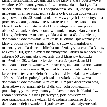
klasa 6 sprawdziany, zadania tekstowe klasy 1 klasy podstawowej
w zakresie 20, matmag.zoo, tabliczka mnozenia nauka i gra dla
dzieci, nauka+dodawania+i+odejmowania+do+10, konspekt 4 klasa
mnożenie pisemne przez jedną i dwie cyfry, nauka dodawania i
odejmowania do 20, zamiana ulamkow zwyklych i dziesietnych na
procenty zadania, dodawanie w zakresie 10 online, zadania dla
klasy 1, zadania z matematyki kl. 5 prostopadłościany pole i
objętość, zadania z niewiadomą w ułamku, sprawdzian geometria
klasa 4, ćwiczenia z matematyki klasa 4 strona 48 odpowiedzi,
dodawanie i odejmowanie w zakresie 10 online, sprawdziany dla
klasy 2 podstawowej z matematyki, krzyżowki i łamigłówki
matematyczne dla dzieci, tabliczka mnożenia gry na czas dla 3 klasy
w zkresie 100, gry dla dzieci matematyczne, tabliczka mnożenia w
zakresie 50-zadania tekstowe, testy dla 3 klasistow tabliczka
mnożenia do 30, zadania z tekstem klasa 2, sprawdzian kl ii
dodawanie i odejmowanie w zakresie 100, działania na dodawanie i
odejmowanie w zakresie 20, michał budzyński matematyka
korepetycje, test z podzielności liczb dla kl iv, działania w zakresie
100 test, układ współrzędnych zadania szkoła podstawowa,
dodawanie i odejmowanie w zakresie 30 z przekroczeniem progu
dziesiątkowego, matematyka.pl dla kl 3, pola powierzchni
prostokąta gry i zabawy, matnag, dodawanie trzech składników,
zadania tekstowe dla klas pierwszych, pole powierzchni
prostopadłościanu sprawdzian kl 4, zadania mnożenie do 50,
dodawanie odejmowanie kl 1 podstawowa, matematyczne zadania