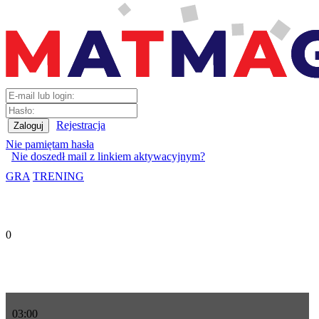
Rejestracja
Nie pamiętam hasła
Nie doszedł mail z linkiem aktywacyjnym?
GRA
TRENING
0
03
:
00