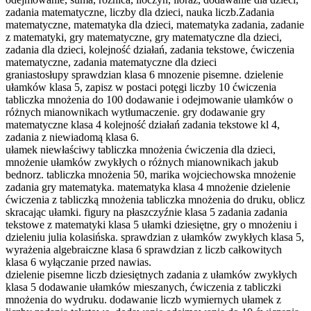
zadania matematyczne, liczby dla dzieci, nauka liczb.Zadania
matematyczne, matematyka dla dzieci, matematyka zadania, zadanie
z matematyki, gry matematyczne, gry matematyczne dla dzieci,
zadania dla dzieci, kolejność działań, zadania tekstowe, ćwiczenia
matematyczne, zadania matematyczne dla dzieci
graniastosłupy sprawdzian klasa 6 mnozenie pisemne. dzielenie
ułamków klasa 5, zapisz w postaci potęgi liczby 10 ćwiczenia
tabliczka mnożenia do 100 dodawanie i odejmowanie ułamków o
różnych mianownikach wytłumaczenie. gry dodawanie gry
matematyczne klasa 4 kolejność działań zadania tekstowe kl 4,
zadania z niewiadomą klasa 6.
ułamek niewłaściwy tabliczka mnożenia ćwiczenia dla dzieci,
mnożenie ułamków zwykłych o różnych mianownikach jakub
bednorz. tabliczka mnożenia 50, marika wojciechowska mnożenie
zadania gry matematyka. matematyka klasa 4 mnożenie dzielenie
ćwiczenia z tabliczką mnożenia tabliczka mnożenia do druku, oblicz
skracając ułamki. figury na płaszczyźnie klasa 5 zadania zadania
tekstowe z matematyki klasa 5 ułamki dziesiętne, gry o mnożeniu i
dzieleniu julia kolasińska. sprawdzian z ułamków zwykłych klasa 5,
wyrażenia algebraiczne klasa 6 sprawdzian z liczb całkowitych
klasa 6 wyłączanie przed nawias.
dzielenie pisemne liczb dziesiętnych zadania z ułamków zwykłych
klasa 5 dodawanie ułamków mieszanych, ćwiczenia z tabliczki
mnożenia do wydruku. dodawanie liczb wymiernych ułamek z