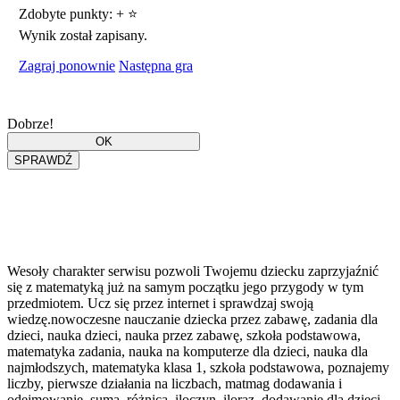
Zdobyte punkty:
+
⭐
Wynik został zapisany.
Zagraj ponownie
Następna gra
Dobrze!
Wesoły charakter serwisu pozwoli Twojemu dziecku zaprzyjaźnić
się z matematyką już na samym początku jego przygody w tym
przedmiotem. Ucz się przez internet i sprawdzaj swoją
wiedzę.nowoczesne nauczanie dziecka przez zabawę, zadania dla
dzieci, nauka dzieci, nauka przez zabawę, szkoła podstawowa,
matematyka zadania, nauka na komputerze dla dzieci, nauka dla
najmłodszych, matematyka klasa 1, szkoła podstawowa, poznajemy
liczby, pierwsze działania na liczbach, matmag dodawania i
odejmowanie, suma, różnica, iloczyn, iloraz, dodawanie dla dzieci,