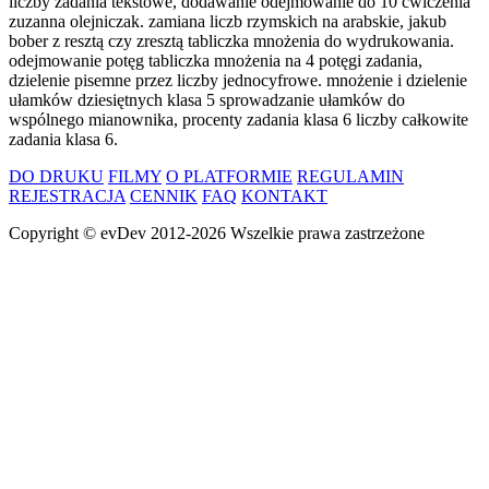
liczby zadania tekstowe, dodawanie odejmowanie do 10 ćwiczenia
zuzanna olejniczak. zamiana liczb rzymskich na arabskie, jakub
bober z resztą czy zresztą tabliczka mnożenia do wydrukowania.
odejmowanie potęg tabliczka mnożenia na 4 potęgi zadania,
dzielenie pisemne przez liczby jednocyfrowe. mnożenie i dzielenie
ułamków dziesiętnych klasa 5 sprowadzanie ułamków do
wspólnego mianownika, procenty zadania klasa 6 liczby całkowite
zadania klasa 6.
DO DRUKU
FILMY
O PLATFORMIE
REGULAMIN
REJESTRACJA
CENNIK
FAQ
KONTAKT
Copyright ©
evDev
2012-2026
Wszelkie prawa zastrzeżone