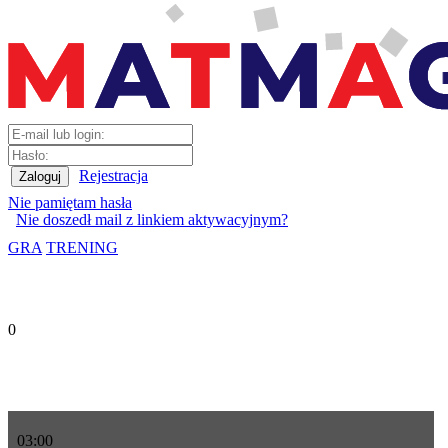
Rejestracja
Nie pamiętam hasła
Nie doszedł mail z linkiem aktywacyjnym?
GRA
TRENING
0
03
:
00