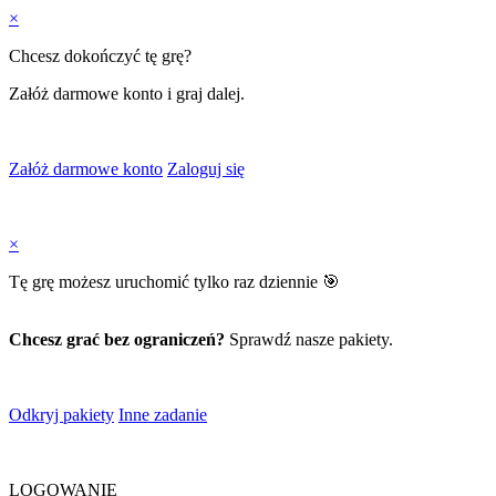
×
Chcesz dokończyć tę grę?
Załóż darmowe konto i graj dalej.
Załóż darmowe konto
Zaloguj się
×
Tę grę możesz uruchomić tylko raz dziennie 🎯
Chcesz grać bez ograniczeń?
Sprawdź nasze pakiety.
Odkryj pakiety
Inne zadanie
LOGOWANIE