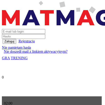
Rejestracja
Nie pamiętam hasła
Nie doszedł mail z linkiem aktywacyjnym?
GRA
TRENING
0
02
:
00