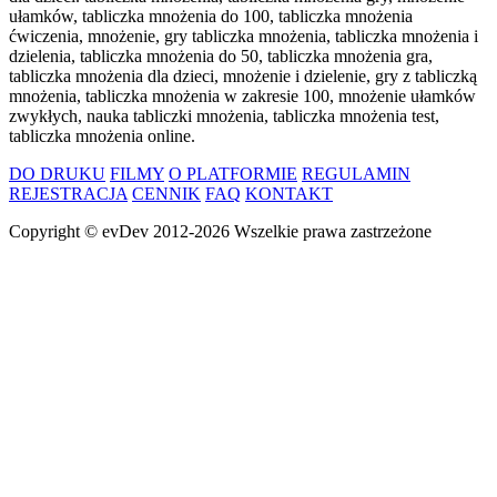
ułamków, tabliczka mnożenia do 100, tabliczka mnożenia
ćwiczenia, mnożenie, gry tabliczka mnożenia, tabliczka mnożenia i
dzielenia, tabliczka mnożenia do 50, tabliczka mnożenia gra,
tabliczka mnożenia dla dzieci, mnożenie i dzielenie, gry z tabliczką
mnożenia, tabliczka mnożenia w zakresie 100, mnożenie ułamków
zwykłych, nauka tabliczki mnożenia, tabliczka mnożenia test,
tabliczka mnożenia online.
DO DRUKU
FILMY
O PLATFORMIE
REGULAMIN
REJESTRACJA
CENNIK
FAQ
KONTAKT
Copyright ©
evDev
2012-2026
Wszelkie prawa zastrzeżone