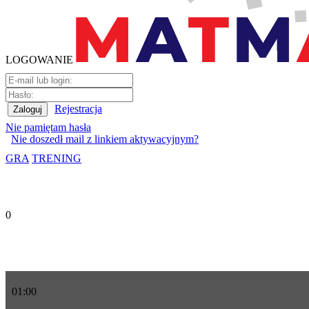
LOGOWANIE
Rejestracja
Nie pamiętam hasła
Nie doszedł mail z linkiem aktywacyjnym?
GRA
TRENING
0
01
:
00