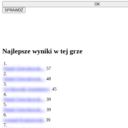
Najlepsze wyniki w tej grze
1.
Daniel Zajączkowsk...
57
2.
Daniel Zajączkowsk...
48
3.
Użytkownik Anonimowy
45
4.
Daniel Zajączkowsk...
39
5.
Daniel Zajączkowsk...
39
6.
Leonard Komorowski
39
7.