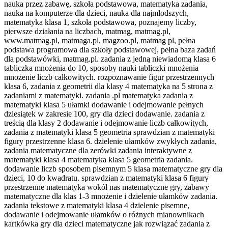
nauka przez zabawę, szkoła podstawowa, matematyka zadania,
nauka na komputerze dla dzieci, nauka dla najmłodszych,
matematyka klasa 1, szkoła podstawowa, poznajemy liczby,
pierwsze działania na liczbach, matmag, matmag.pl,
www.matmag.pl, matmaga.pl, magzoo.pl, matmag pl, pełna
podstawa programowa dla szkoły podstawowej, pełna baza zadań
dla podstawówki, matmag.pl. zadania z jedną niewiadomą klasa 6
tabliczka mnożenia do 10, sposoby nauki tabliczki mnożenia
mnożenie liczb całkowitych. rozpoznawanie figur przestrzennych
klasa 6, zadania z geometrii dla klasy 4 matematyka na 5 strona z
zadaniami z matematyki. zadania .pl matematyka zadania z
matematyki klasa 5 ułamki dodawanie i odejmowanie pełnych
dziesiątek w zakresie 100, gry dla dzieci dodawanie. zadania z
treścią dla klasy 2 dodawanie i odejmowanie liczb całkowitych,
zadania z matematyki klasa 5 geometria sprawdzian z matematyki
figury przestrzenne klasa 6. dzielenie ułamków zwykłych zadania,
zadania matematyczne dla zerówki zadania interaktywne z
matematyki klasa 4 matematyka klasa 5 geometria zadania.
dodawanie liczb sposobem pisemnym 5 klasa matematyczne gry dla
dzieci, 10 do kwadratu. sprawdzian z matematyki klasa 6 figury
przestrzenne matematyka wokół nas matematyczne gry, zabawy
matematyczne dla klas 1-3 mnożenie i dzielenie ułamków zadania.
zadania tekstowe z matematyki klasa 4 dzielenie pisemne,
dodawanie i odejmowanie ułamków o różnych mianownikach
kartkówka gry dla dzieci matematyczne jak rozwiązać zadania z