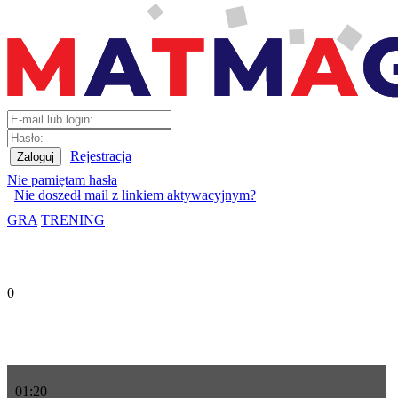
Rejestracja
Nie pamiętam hasła
Nie doszedł mail z linkiem aktywacyjnym?
GRA
TRENING
0
01
:
20