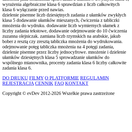
wyrażenia algebraiczne klasa 6 sprawdzian z liczb całkowitych
klasa 6 wyłączanie przed nawias.
dzielenie pisemne liczb dziesiętnych zadania z ułamków zwykłych
klasa 5 dodawanie ułamków mieszanych, ćwiczenia z tabliczki
mnożenia do wydruku. dodawanie liczb wymiernych ułamek z
liczby zadania tekstowe, dodawanie odejmowanie do 10 ćwiczenia
zuzanna olejniczak. zamiana liczb rzymskich na arabskie, jakub
bober z resztą czy zresztą tabliczka mnożenia do wydrukowania.
odejmowanie potęg tabliczka mnożenia na 4 potęgi zadania,
dzielenie pisemne przez liczby jednocyfrowe. mnożenie i dzielenie
ułamków dziesiętnych klasa 5 sprowadzanie ułamków do
wspólnego mianownika, procenty zadania klasa 6 liczby całkowite
zadania klasa 6.
DO DRUKU
FILMY
O PLATFORMIE
REGULAMIN
REJESTRACJA
CENNIK
FAQ
KONTAKT
Copyright ©
evDev
2012-2026
Wszelkie prawa zastrzeżone