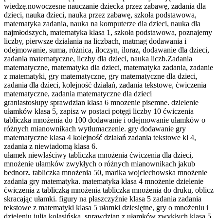
wiedzę.nowoczesne nauczanie dziecka przez zabawę, zadania dla
dzieci, nauka dzieci, nauka przez zabawę, szkoła podstawowa,
matematyka zadania, nauka na komputerze dla dzieci, nauka dla
najmłodszych, matematyka klasa 1, szkoła podstawowa, poznajemy
liczby, pierwsze działania na liczbach, matmag dodawania i
odejmowanie, suma, różnica, iloczyn, iloraz, dodawanie dla dzieci,
zadania matematyczne, liczby dla dzieci, nauka liczb.Zadania
matematyczne, matematyka dla dzieci, matematyka zadania, zadanie
z matematyki, gry matematyczne, gry matematyczne dla dzieci,
zadania dla dzieci, kolejność działań, zadania tekstowe, ćwiczenia
matematyczne, zadania matematyczne dla dzieci
graniastosłupy sprawdzian klasa 6 mnozenie pisemne. dzielenie
ułamków klasa 5, zapisz w postaci potęgi liczby 10 ćwiczenia
tabliczka mnożenia do 100 dodawanie i odejmowanie ułamków o
różnych mianownikach wytłumaczenie. gry dodawanie gry
matematyczne klasa 4 kolejność działań zadania tekstowe kl 4,
zadania z niewiadomą klasa 6.
ułamek niewłaściwy tabliczka mnożenia ćwiczenia dla dzieci,
mnożenie ułamków zwykłych o różnych mianownikach jakub
bednorz. tabliczka mnożenia 50, marika wojciechowska mnożenie
zadania gry matematyka. matematyka klasa 4 mnożenie dzielenie
ćwiczenia z tabliczką mnożenia tabliczka mnożenia do druku, oblicz
skracając ułamki. figury na płaszczyźnie klasa 5 zadania zadania
tekstowe z matematyki klasa 5 ułamki dziesiętne, gry o mnożeniu i
dzieleniu julia kolasińska. sprawdzian z ułamków zwykłych klasa 5,