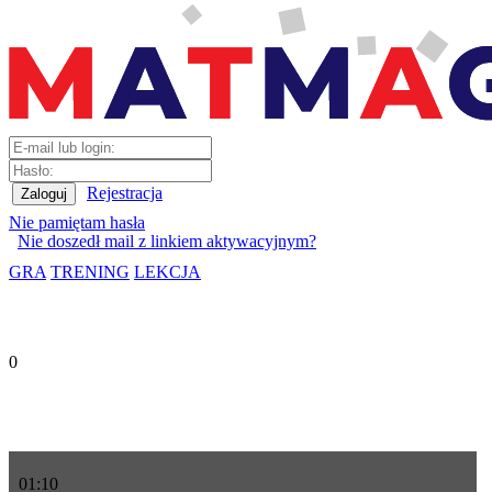
Rejestracja
Nie pamiętam hasła
Nie doszedł mail z linkiem aktywacyjnym?
GRA
TRENING
LEKCJA
0
01
:
10