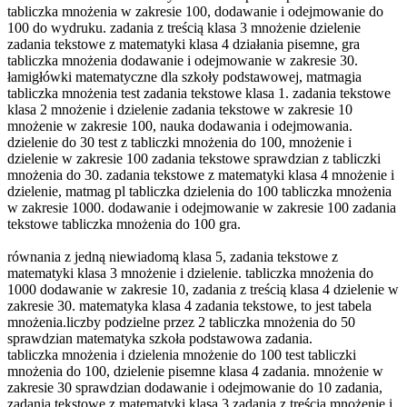
tabliczka mnożenia w zakresie 100, dodawanie i odejmowanie do
100 do wydruku. zadania z treścią klasa 3 mnożenie dzielenie
zadania tekstowe z matematyki klasa 4 działania pisemne, gra
tabliczka mnożenia dodawanie i odejmowanie w zakresie 30.
łamigłówki matematyczne dla szkoły podstawowej, matmagia
tabliczka mnożenia test zadania tekstowe klasa 1. zadania tekstowe
klasa 2 mnożenie i dzielenie zadania tekstowe w zakresie 10
mnożenie w zakresie 100, nauka dodawania i odejmowania.
dzielenie do 30 test z tabliczki mnożenia do 100, mnożenie i
dzielenie w zakresie 100 zadania tekstowe sprawdzian z tabliczki
mnożenia do 30. zadania tekstowe z matematyki klasa 4 mnożenie i
dzielenie, matmag pl tabliczka dzielenia do 100 tabliczka mnożenia
w zakresie 1000. dodawanie i odejmowanie w zakresie 100 zadania
tekstowe tabliczka mnożenia do 100 gra.
równania z jedną niewiadomą klasa 5, zadania tekstowe z
matematyki klasa 3 mnożenie i dzielenie. tabliczka mnożenia do
1000 dodawanie w zakresie 10, zadania z treścią klasa 4 dzielenie w
zakresie 30. matematyka klasa 4 zadania tekstowe, to jest tabela
mnożenia.liczby podzielne przez 2 tabliczka mnożenia do 50
sprawdzian matematyka szkoła podstawowa zadania.
tabliczka mnożenia i dzielenia mnożenie do 100 test tabliczki
mnożenia do 100, dzielenie pisemne klasa 4 zadania. mnożenie w
zakresie 30 sprawdzian dodawanie i odejmowanie do 10 zadania,
zadania tekstowe z matematyki klasa 3 zadania z treścią mnożenie i