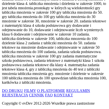
dzielenie klasa 4. tabliczka mnożenia i dzielenia w zakresie 1000, to
jest tabela mnożenia.prostokąty w których są wielokrotności gry
tabliczka mnożenia w zakresie 100 gry tabliczka mnożenia do 50.
gry tabliczka mnożenia do 100 gry tabliczka mnożenia do 30
mnożenie w zakresie 30, mnożenie w zakresie 20. zadania tekstowe
z matematyki klasa 4 szkoła podstawowa gry dodawanie i
odejmowanie do 10, dodawanie i odejmowanie liczb wymiernych
klasa 6 dodawanie i odejmowanie w zakresie 10 zadania.
tabliczka dzielenia w zakresie 100, tabliczka mnozenia do 100
dzielenie klasa 2 zadania z tabliczki mnożenia do 50. zadania
tekstowe na mnożenie dodawanie i odejmowanie w zakresie 50
tabliczka mnożenia do 100 zadania, zadania szkoła podstawowa.
tabliczka mnożenia w zakresie 100 gry zadania matematyczne
szkoła podstawowa, zadania tekstowe z matematyki klasa 1 szkoła
podstawowa zadania tekstowe dla klasy 4. matematyka zadania
tekstowe klasa 4, gry z tabliczką mnożenia do 40 test z tabliczki
mnożenia tabliczka mnożenia gry. mnożenie i dzielenie w zakresie
100 tabliczka mnożenia do 100 sprawdzian tabliczka mnożenia 100,
kartkówka z tabliczki mnożenia.
DO DRUKU
FILMY
O PLATFORMIE
REGULAMIN
REJESTRACJA
CENNIK
FAQ
KONTAKT
Copyright ©
evDev
2012-2026
Wszelkie prawa zastrzeżone