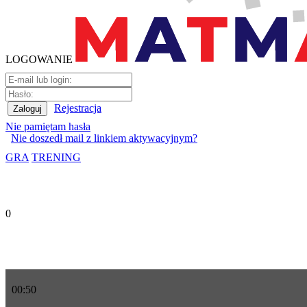
LOGOWANIE
Rejestracja
Nie pamiętam hasła
Nie doszedł mail z linkiem aktywacyjnym?
GRA
TRENING
0
00
:
50