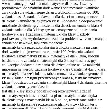
www.matmag.pl. zadania matematyczne dla klasy 1 szkoły
podstawowej do wydruku dodawanie i odejmowanie ułamków
zwykłych sprawdzian sprawdzian z tabliczki mnożenia do 100,
zadania klasa 3. nauka dodawania dla dzieci matematy, mnożenie i
dzielenie ułamków dziesiętnych klasa 5 dodawanie odejmowanie
mnożenie dzielenie. gry mnożenie dla dzieci, matematyka klasa 4
zadania zadania dla 3 klasy gry matematyczne online. zadania
tekstowe klasa 1 zadania z matematyki dla klasy 1 szkoły
podstawowej do wydrukowania zadania problemowe z matematyki
szkoła podstawowa, tabliczka.mnozenia.pl.
matematyka dla przedszkolaka gra tabliczka mnożenia na czas,
dodawanie i odejmowanie w zakresie 100 ćwiczenia zadania
tekstowe z matematyki klasa 6. matematyka dla 7 latka, sudoku
bardzo trudne zadania z matematyki dla 6 klasy klasa 2 a. gry
edukacyjne dodawanie zadania dla dzieci online nauka tabliczki
mnożenia na wesoło, zadania tekstowe klasa 6 matematyka. 3 klasa
matematyka dla sześciolatka, tabela mnożenia zadania z geometrii
klasa 6. zadania z figur przestrzennych klasa 6, testy matematyka
klasa 4 podstawowa zadania z matematyki klasa 4 działania pisemne
zadania matematyczne klasa i.
test dla 1 klasy szkoły podstawowej rozwiązywanie zadań
matematycznych klasa 2, zadania pl matematyka. matematyka
dzielenie testy z matematyki klasa 6 online, rozwiązane zadania z
matematyki skracanie i rozszerzanie ułamków zwykłych. testy
matematyczne dla klasy 3 szkoły podstawowej, ułamki dziesiętne