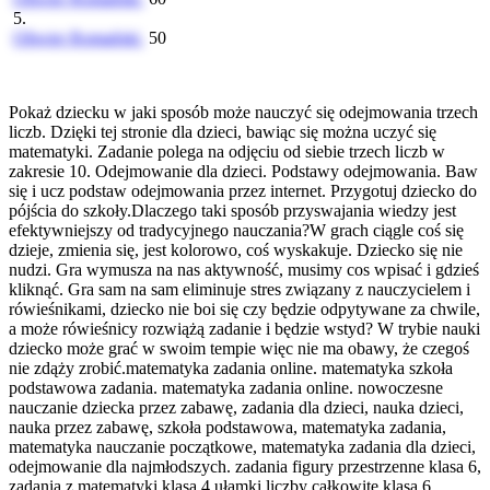
5.
Oliwier Romański
50
Pokaż dziecku w jaki sposób może nauczyć się odejmowania trzech
liczb. Dzięki tej stronie dla dzieci, bawiąc się można uczyć się
matematyki. Zadanie polega na odjęciu od siebie trzech liczb w
zakresie 10. Odejmowanie dla dzieci. Podstawy odejmowania. Baw
się i ucz podstaw odejmowania przez internet. Przygotuj dziecko do
pójścia do szkoły.Dlaczego taki sposób przyswajania wiedzy jest
efektywniejszy od tradycyjnego nauczania?W grach ciągle coś się
dzieje, zmienia się, jest kolorowo, coś wyskakuje. Dziecko się nie
nudzi. Gra wymusza na nas aktywność, musimy cos wpisać i gdzieś
kliknąć. Gra sam na sam eliminuje stres związany z nauczycielem i
rówieśnikami, dziecko nie boi się czy będzie odpytywane za chwile,
a może rówieśnicy rozwiążą zadanie i będzie wstyd? W trybie nauki
dziecko może grać w swoim tempie więc nie ma obawy, że czegoś
nie zdąży zrobić.matematyka zadania online. matematyka szkoła
podstawowa zadania. matematyka zadania online. nowoczesne
nauczanie dziecka przez zabawę, zadania dla dzieci, nauka dzieci,
nauka przez zabawę, szkoła podstawowa, matematyka zadania,
matematyka nauczanie początkowe, matematyka zadania dla dzieci,
odejmowanie dla najmłodszych. zadania figury przestrzenne klasa 6,
zadania z matematyki klasa 4 ułamki liczby całkowite klasa 6