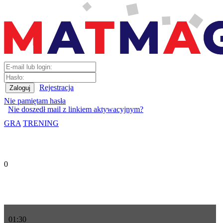
Rejestracja
Nie pamiętam hasła
Nie doszedł mail z linkiem aktywacyjnym?
GRA
TRENING
0
01
:
30