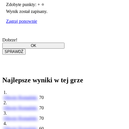
Zdobyte punkty:
+
⭐
Wynik został zapisany.
Zagraj ponownie
Dobrze!
Najlepsze wyniki w tej grze
1.
Oliwier Romański
70
2.
Oliwier Romański
70
3.
Oliwier Romański
70
4.
Oliwier Romański
60