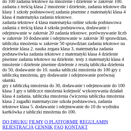
do 100 zadania tekstowe na mnożenie i dzielenie w zakresie 100.
zadania z treścią klasa 2 mnożenie i dzielenie, zadania tekstowe dla
klasy 1 szkoły podstawowej zadania pisemne z matematyki klasa 4
klasa 4 matematyka zadania tekstowe.
zadania tekstowe 4 klasa matematyka online szkoła podstawowa
zadania z treścią klasa 4 szkoła podstawowa, dodawanie i
odejmowanie w zakresie 20 zadania tekstowe. porównywanie liczb
w zakresie 10 dodawanie i odejmowanie w zakresie 30 sprawdzian,
tabliczka mnożenia w zakresie 50 sprawdzian zadania tekstowe na
dzielenie klasa 2. nauka zegara klasa 3, matematyka zadania
podstawówka zadania tekstowe z matematyki klasa 4 dzielenie
pisemne zadania tekstowe na dzielenie. testy z matematyki klasa 4
mnożenie i dzielenie pisemne dzielenie z resztą tabliczka dzielenia
do 50, dodawanie do 10. nauka tabliczki mnożenia do 100 gry z
tabliczką mnożenia, gry dodawanie i odejmowanie porównaj
ułamki.
gry z tabliczką mnożenia do 30, dodawanie i odejmowanie do 100
klasa 3 gry o tabliczce mnożenia kolejność wykonywania działań
klasa 4 zadania. tabliczka mnożenia ćwiczenia tabliczka mnożenia
klasa 2 zagadki matematyczne szkoła podstawowa, zadania
tekstowe klasa 5. dodawanie i odejmowanie do 10 do wydruku
kartkówka z tabliczki mnożenia do 100.
DO DRUKU
FILMY
O PLATFORMIE
REGULAMIN
REJESTRACJA
CENNIK
FAQ
KONTAKT