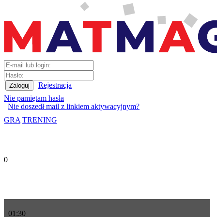
Rejestracja
Nie pamiętam hasła
Nie doszedł mail z linkiem aktywacyjnym?
GRA
TRENING
0
01
:
30