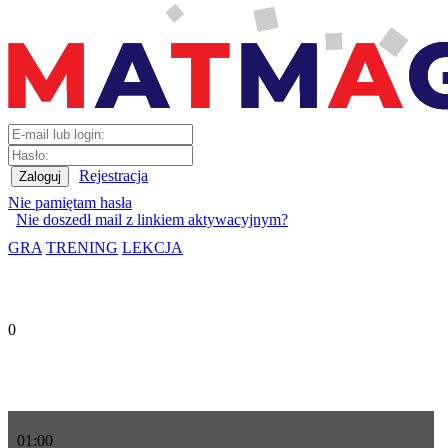
Rejestracja
Nie pamiętam hasła
Nie doszedł mail z linkiem aktywacyjnym?
GRA
TRENING
LEKCJA
0
01
:
00