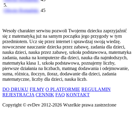
5.
Oliwier Romański
45
Wesoły charakter serwisu pozwoli Twojemu dziecku zaprzyjaźnić
się z matematyką już na samym początku jego przygody w tym
przedmiotem. Ucz się przez internet i sprawdzaj swoją wiedzę.
nowoczesne nauczanie dziecka przez zabawę, zadania dla dzieci,
nauka dzieci, nauka przez zabawę, szkoła podstawowa, matematyka
zadania, nauka na komputerze dla dzieci, nauka dla najmłodszych,
matematyka klasa 1, szkoła podstawowa, poznajemy liczby,
pierwsze działania na liczbach, matmag dodawania i odejmowanie,
suma, różnica, iloczyn, iloraz, dodawanie dla dzieci, zadania
matematyczne, liczby dla dzieci, nauka liczb.
DO DRUKU
FILMY
O PLATFORMIE
REGULAMIN
REJESTRACJA
CENNIK
FAQ
KONTAKT
Copyright ©
evDev
2012-2026
Wszelkie prawa zastrzeżone