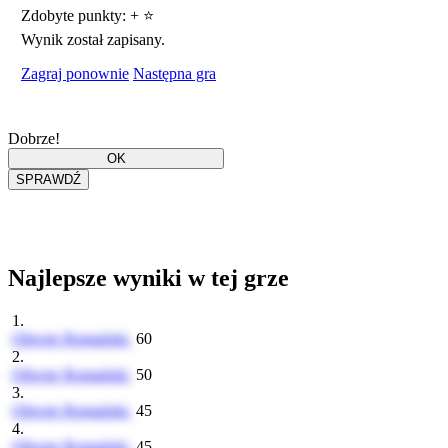
Zdobyte punkty:
+
⭐
Wynik został zapisany.
Zagraj ponownie
Następna gra
Dobrze!
Najlepsze wyniki w tej grze
1.
Oliwier Romański
60
2.
Oliwier Romański
50
3.
Oliwier Romański
45
4.
Oliwier Romański
45