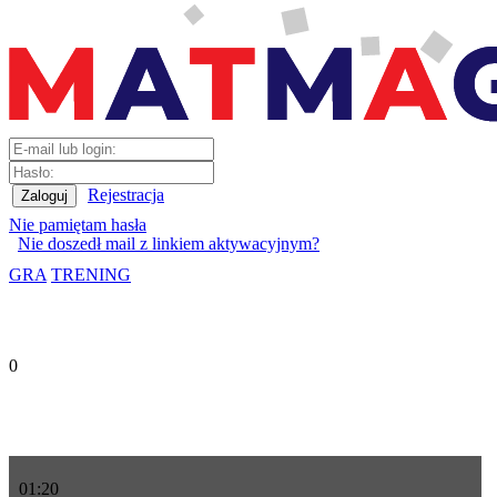
Rejestracja
Nie pamiętam hasła
Nie doszedł mail z linkiem aktywacyjnym?
GRA
TRENING
0
01
:
20